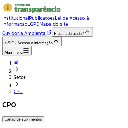
Institucional
Publicações
Lei de Acesso à
Informação
LGPD
Mapa do site
Ouvidoria Ambiental
Precisa de ajuda?
e-SIC - Acesso à informação
Abrir menu
Setor
CPO
CPO
Cartao de suprimentos