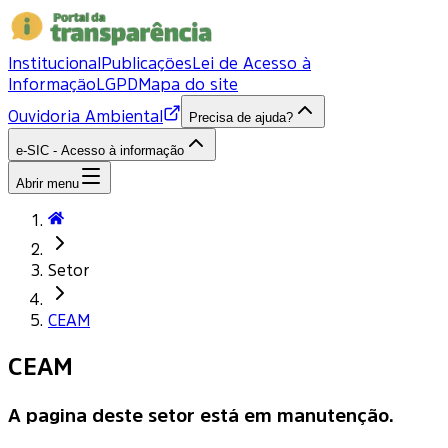
Institucional
Publicações
Lei de Acesso à
Informação
LGPD
Mapa do site
Ouvidoria Ambiental
Precisa de ajuda?
e-SIC - Acesso à informação
Abrir menu
Setor
CEAM
CEAM
A pagina deste setor está em manutenção.